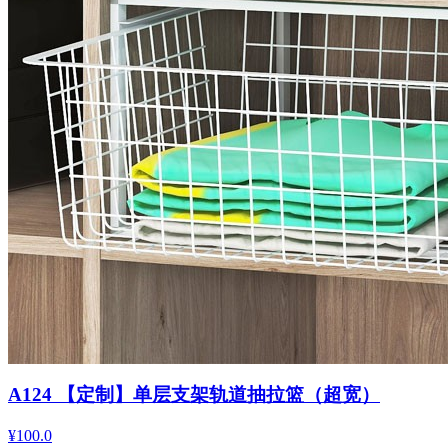
A124 【定制】单层支架轨道抽拉篮（超宽）
¥100.0