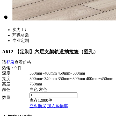
实力工厂
环保材质
专业定制
A612 【定制】六层支架轨道抽拉篮（竖孔）
请
登录
查看价格
热销：0 件
深度
350mm~400mm
450mm~500mm
宽度
300mm~349mm
350mm~399mm
400mm~450mm
高度
760mm
颜色
白色
灰色
数量
库存
12000
件
立即购买
加入购物车